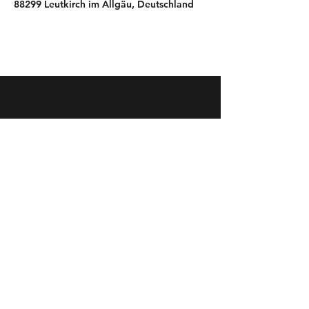
88299 Leutkirch im Allgäu, Deutschland
Kontakt
Commaklar GmbH & Co. KG
Frieder Blattner & Jakob Brutscher
Campingweg 5
Leutkirch im Allgäu
E-Mail:
hello@commaklar.com
Telefon:
0171 4468367