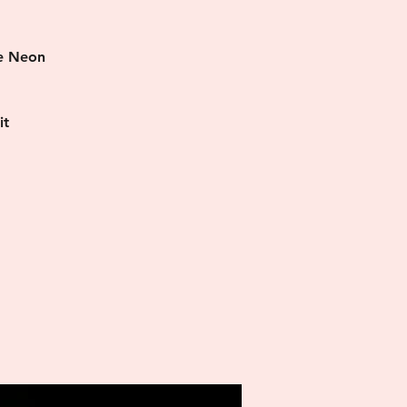
re Neon
it