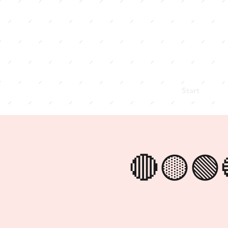
Start
🔴🟡