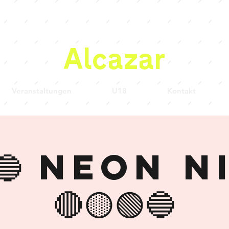
Alcazar
Veranstaltungen
U18
Kontakt
🟢🔵 Neon 
🔴🟡🟢🔵