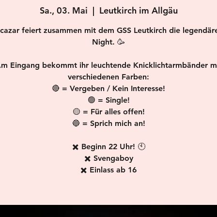
Sa., 03. Mai
  |  
Leutkirch im Allgäu
cazar feiert zusammen mit dem GSS Leutkirch die legendä
Night. 🥳
m Eingang bekommt ihr leuchtende Knicklichtarmbänder m
verschiedenen Farben:
🔴 = Vergeben / Kein Interesse!
🟢 = Single!
🟡 = Für alles offen!
🔵 = Sprich mich an!
✖️ Beginn 22 Uhr! 🕙
✖️ Svengaboy
✖️ Einlass ab 16