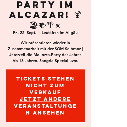
Party im
Alcazar! 🍹
🏖️🍻🌴☀️
Fr., 22. Sept.
  |  
Leutkirch im Allgäu
Wir präsentieren wieder in
Zusammenarbeit mit der SGM Seibranz |
Unterzeil die Mallorca-Party des Jahres!
Ab 18 Jahren. Sangria Special uvm.
Tickets stehen
nicht zum
Verkauf
Jetzt andere
Veranstaltunge
n ansehen