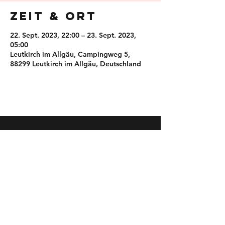
Zeit & Ort
22. Sept. 2023, 22:00 – 23. Sept. 2023,
05:00
Leutkirch im Allgäu, Campingweg 5,
88299 Leutkirch im Allgäu, Deutschland
Kontakt
Commaklar GmbH & Co. KG
Frieder Blattner & Jakob Brutscher
Campingweg 5