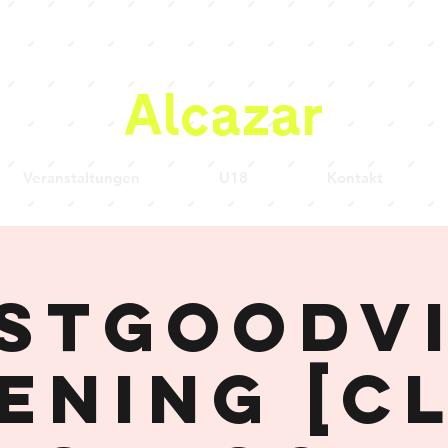
Alcazar
Veranstaltungen
U18
Kontakt
stgoodv
ening [C