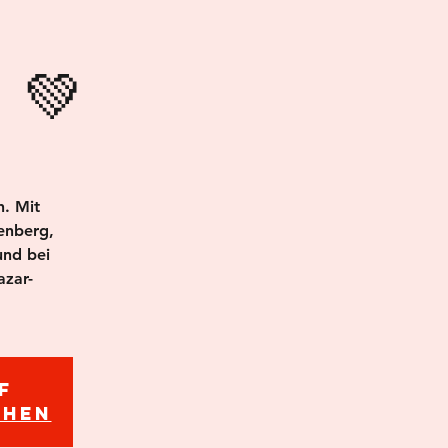
💚
h. Mit
enberg,
und bei
azar-
f
ehen