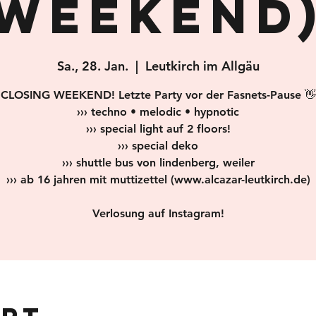
WEEKEND
Sa., 28. Jan.
  |  
Leutkirch im Allgäu
CLOSING WEEKEND! Letzte Party vor der Fasnets-Pause 👋
››› techno • melodic • hypnotic
››› special light auf 2 floors!
››› special deko
››› shuttle bus von lindenberg, weiler
››› ab 16 jahren mit muttizettel (www.alcazar-leutkirch.de)
Verlosung auf Instagram!