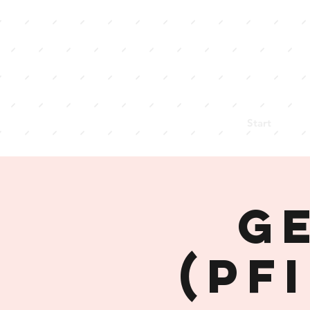
Start
G
(Pf