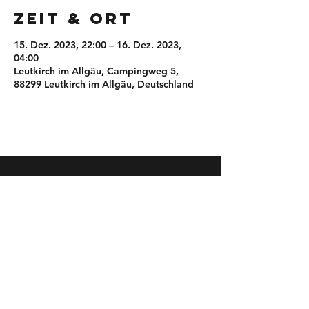
Zeit & Ort
15. Dez. 2023, 22:00 – 16. Dez. 2023,
04:00
Leutkirch im Allgäu, Campingweg 5,
88299 Leutkirch im Allgäu, Deutschland
Kontakt
Commaklar GmbH & Co. KG
Frieder Blattner & Jakob Brutscher
Campingweg 5