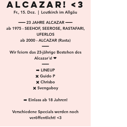
Alcazar! <3
Fr., 15. Dez.
  |  
Leutkirch im Allgäu
━━━ 23 JAHRE ALCAZAR ━━━
ab 1975 - SEEHOF, SEEROSE, RASTAFARI,
UFERLOS
ab 2000 - ALCAZAR (Rasta)
━━━
Wir feiern das 23-jährige Bestehen des
Alcazar´s! ❤
━━━
➡️ LINEUP
✖️ Guido P
✖️ Chrisbo
✖️ Svengaboy
➡️ Einlass ab 18 Jahren!
Verschiedene Specials werden noch
veröffentlicht! <3